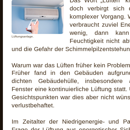
Das Wort „Lüften“ k
doch verbirgt sich d
komplexer Vorgang. We
verbraucht zuviel En
wenig, dann kann
Lüftungsanlage.
Feuchtigkeit nicht ab
und die Gefahr der Schimmelpilzentstehun
Warum war das Lüften früher kein Proble
Früher fand in den Gebäuden aufgrund
dichten Gebäudehülle, insbesondere a
Fenster eine kontinuierliche Lüftung statt
Gesichtspunkten war dies aber nicht wün
verlustbehaftet.
Im Zeitalter der Niedrigenergie- und P
Frage der Lüftung aus energetischer Si